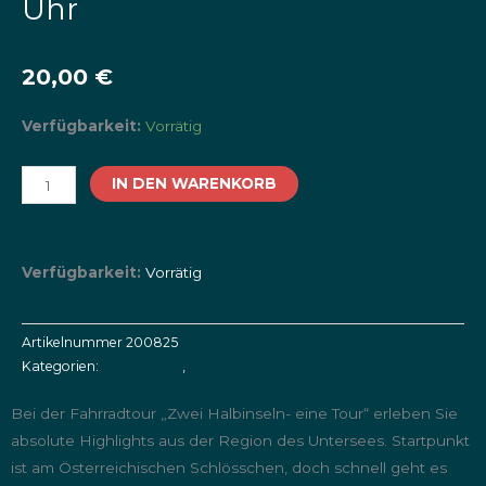
Uhr
20,00
€
Zwei
Verfügbarkeit:
Vorrätig
Halbinseln-
eine
IN DEN WARENKORB
Tour
|
Fahrradtour
Verfügbarkeit:
Vorrätig
20.08.2025
10:00
Uhr
Artikelnummer
200825
Kategorien:
Fahrradtour
,
KJ-Erlebnistouren
Menge
Bei der Fahrradtour „Zwei Halbinseln- eine Tour“ erleben Sie
absolute Highlights aus der Region des Untersees. Startpunkt
ist am Österreichischen Schlösschen, doch schnell geht es