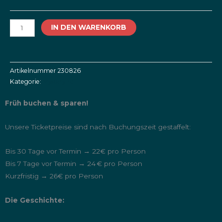
Schattenwelten
|
IN DEN WARENKORB
Einzelticket
|
23.08.2026
Menge
Artikelnummer
230826
Kategorie:
Mysteryhall
Früh buchen & sparen!
Unsere Ticketpreise sind nach Buchungszeit gestaffelt:
Bis 30 Tage vor Termin → 22€ pro Person
Bis 7 Tage vor Termin → 24 € pro Person
Kurzfristig → 26€ pro Person
Die Geschichte: