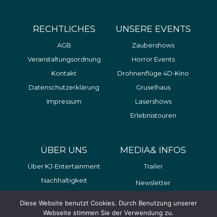
RECHTLICHES
UNSERE EVENTS
AGB
Zaubershows
Veranstaltungsordnung
Horror Events
Kontakt
Drohnenflüge 4D-Kino
Datenschutzerklärung
Gruselhaus
Impressum
Lasershows
Erlebnistouren
ÜBER UNS
MEDIA& INFOS
Über KJ-Entertainment
Trailer
Nachhaltigkeit
Newsletter
Y
I
F
Diese Website benutzt Cookies. Durch Benutzung unserer
o
n
a
Webseite stimmen Sie der Verwendung zu.