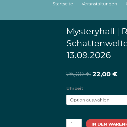
Startseite
Veranstaltungen
Mysteryhall | R
Schattenwelten
13.09.2026
Ursprüngl
Ak
26,00
€
22,00
€
Preis
Pr
Mysteryhall
Uhrzeit
|
war:
ist:
Radolfzeller
26,00 €
22
Schattenwelten
|
IN DEN WAREN
Einzelticket