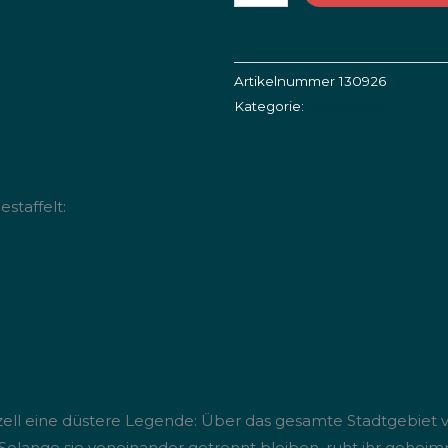
|
13.09.2026
Menge
Artikelnummer
130926
Kategorie:
Mysteryhall
staffelt:
zell eine düstere Legende: Über das gesamte Stadtgebiet v
 Solange sie voneinander getrennt bleiben, ruht ihr geheimn