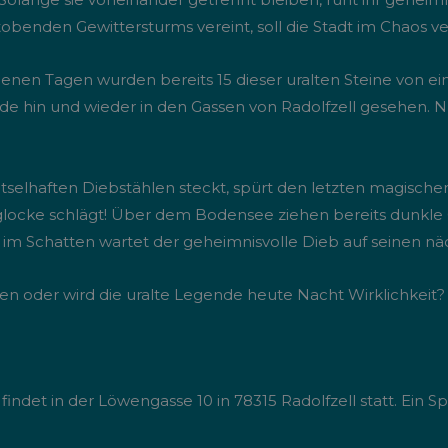
obenden Gewittersturms vereint, soll die Stadt im Chaos ve
nen Tagen wurden bereits 15 dieser uralten Steine von ei
e hin und wieder in den Gassen von Radolfzell gesehen. Nur 
tselhaften Diebstählen steckt, spürt den letzten magischen 
glocke schlägt! Über dem Bodensee ziehen bereits dunkle G
 im Schatten wartet der geheimnisvolle Dieb auf seinen nä
üften oder wird die uralte Legende heute Nacht Wirklichkeit?
indet in der Löwengasse 10 in 78315 Radolfzell statt. Ein Sp