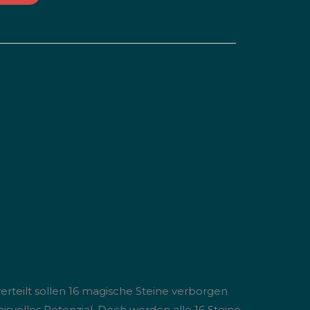
erteilt sollen 16 magische Steine verborgen
isvolles Potenzial. Doch werden alle 16 Steine