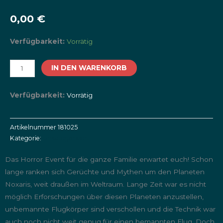
0,00
€
Horror
Verfügbarkeit:
Vorrätig
Universe
|
IN DEN WARENKORB
Samstag
18.10.2025
Verfügbarkeit:
Vorrätig
19-
21
Artikelnummer
181025
Uhr
Kategorie:
Unkategorisiert
Menge
Das Horror Event für die ganze Familie erwartet euch! Schon
lange ranken sich Gerüchte und Mythen um den Planeten
Noxaris, weit draußen im Weltraum. Lange Zeit war es nicht
möglich Erforschungen über diesen Planeten anzustellen,
unbemannte Flugkörper sind verschollen und die Technik war
auch noch nicht weit genug für einen bemannten Flug. Doch